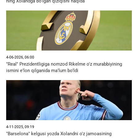
ning Xolandga bo'lgan qiziqishi haqida
4-06-2026, 06:00
"Real" Prezidentligiga nomzod Rikelme o'z murabbiyining
ismini e'lon qilganida ma'lum bo'ldi
4-11-2025, 09:19
"Barselona" kelgusi yozda Xolandni o'z jamoasining