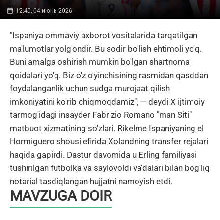
12:40, 04 июнь 2026
"Ispaniya ommaviy axborot vositalarida tarqatilgan
ma'lumotlar yolg'ondir. Bu sodir bo'lish ehtimoli yo'q.
Buni amalga oshirish mumkin bo'lgan shartnoma
qoidalari yo'q. Biz o'z o'yinchisining rasmidan qasddan
foydalanganlik uchun sudga murojaat qilish
imkoniyatini ko'rib chiqmoqdamiz", — deydi X ijtimoiy
tarmog'idagi insayder Fabrizio Romano "man Siti"
matbuot xizmatining so'zlari. Rikelme Ispaniyaning el
Hormiguero shousi efirida Xolandning transfer rejalari
haqida gapirdi. Dastur davomida u Erling familiyasi
tushirilgan futbolka va saylovoldi va'dalari bilan bog'liq
notarial tasdiqlangan hujjatni namoyish etdi.
MAVZUGA DOIR