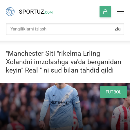
SPORTUZ
.COM
Izla
"Manchester Siti "rikelma Erling
Xolandni imzolashga va'da berganidan
keyin" Real " ni sud bilan tahdid qildi
FUTBOL