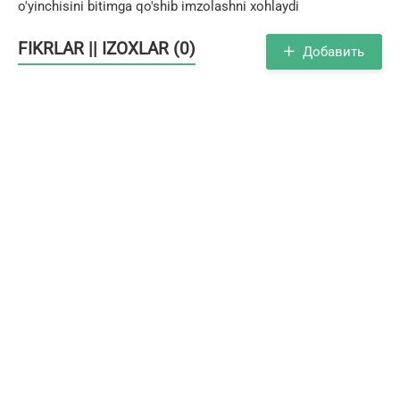
o'yinchisini bitimga qo'shib imzolashni xohlaydi
FIKRLAR || IZOXLAR (0)
Добавить