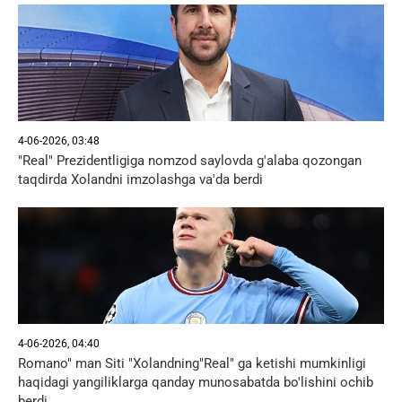
4-06-2026, 03:48
"Real" Prezidentligiga nomzod saylovda g'alaba qozongan
taqdirda Xolandni imzolashga va'da berdi
4-06-2026, 04:40
Romano" man Siti "Xolandning"Real" ga ketishi mumkinligi
haqidagi yangiliklarga qanday munosabatda bo'lishini ochib
berdi