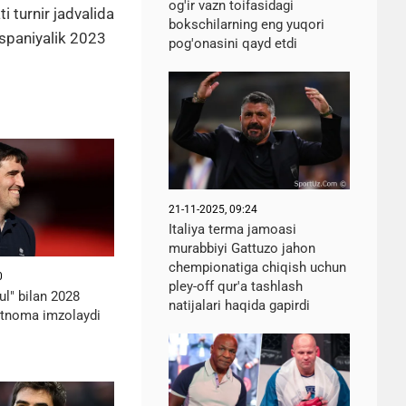
og'ir vazn toifasidagi
i turnir jadvalida
bokschilarning eng yuqori
 Ispaniyalik 2023
pog'onasini qayd etdi
21-11-2025, 09:24
Italiya terma jamoasi
murabbiyi Gattuzo jahon
chempionatiga chiqish uchun
0
pley-off qur'a tashlash
ul" bilan 2028
natijalari haqida gapirdi
rtnoma imzolaydi