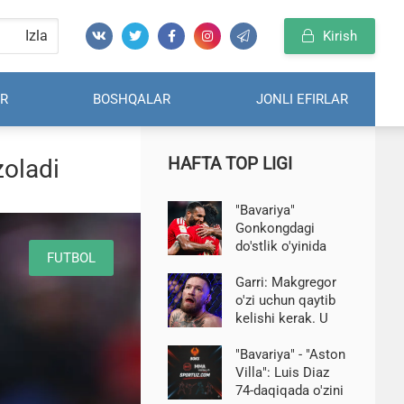
Izla
Kirish
R
BOSHQALAR
JONLI EFIRLAR
HAFTA TOP LIGI
zoladi
"Bavariya"
Gonkongdagi
do'stlik o'yinida
FUTBOL
"Aston Villa" ni
mag'lub etdi
Garri: Makgregor
o'zi uchun qaytib
kelishi kerak. U
shunday
tugamasligi kerak
"Bavariya" - "Aston
Villa": Luis Diaz
74-daqiqada o'zini