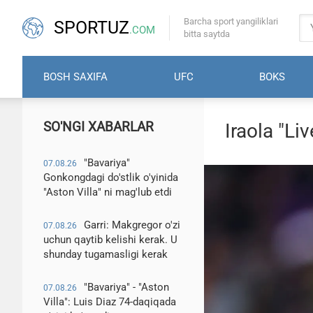
Barcha sport yangiliklari
SPORTUZ
.COM
bitta saytda
BOSH SAXIFA
UFC
BOKS
SO'NGI XABARLAR
Iraola "Li
"Bavariya"
07.08.26
Gonkongdagi do'stlik o'yinida
"Aston Villa" ni mag'lub etdi
Garri: Makgregor o'zi
07.08.26
uchun qaytib kelishi kerak. U
shunday tugamasligi kerak
"Bavariya" - "Aston
07.08.26
Villa": Luis Diaz 74-daqiqada