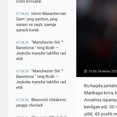
o'zini ko'rsatdi
Islom Maxachev-Ian
07.08.26
Garri: jang qachon, jang
sanasi va vaqti, qaerga
qarash kerak
"Manchester Siti ""
07.08.26
Barselona " ning Rodri —
Jeykobs transfer taklifini rad
etdi
"Manchester Siti ""
10:00, 04 июнь 202
07.08.26
Barselona " ning Rodri —
Jeykobs transfer taklifini rad
Bu haqda jurnali
etdi
Manbaga ko'ra, b
Avvalroq ispaniy
Blaxovich Uittakerni
07.08.26
jangga chorladi
berilgan edi. 30 
qildi. 43 yoshli 