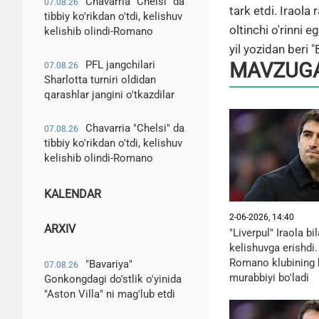
Chavarria "Chelsi" da
07.08.26
tark etdi. Iraola
tibbiy ko'rikdan o'tdi, kelishuv
oltinchi o'rinni 
kelishib olindi-Romano
yil yozidan beri
PFL jangchilari
MAVZUGA
07.08.26
Sharlotta turniri oldidan
qarashlar jangini o'tkazdilar
Chavarria "Chelsi" da
07.08.26
tibbiy ko'rikdan o'tdi, kelishuv
kelishib olindi-Romano
KALENDAR
2-06-2026, 14:40
ARXIV
"Liverpul" Iraola bi
kelishuvga erishdi
Romano klubining
"Bavariya"
07.08.26
murabbiyi bo'ladi
Gonkongdagi do'stlik o'yinida
"Aston Villa" ni mag'lub etdi