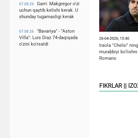
Garri: Makgregor o'zi
07.08.26
uchun qaytib kelishi kerak. U
shunday tugamasligi kerak
"Bavariya" - "Aston
07.08.26
Villa": Luis Diaz 74-daqiqada
26-04-2026, 15:40
o'zini ko'rsatdi
Iraola "Chelsi" nin
murabbiyi bo'lishn
Romano
FIKRLAR || IZ