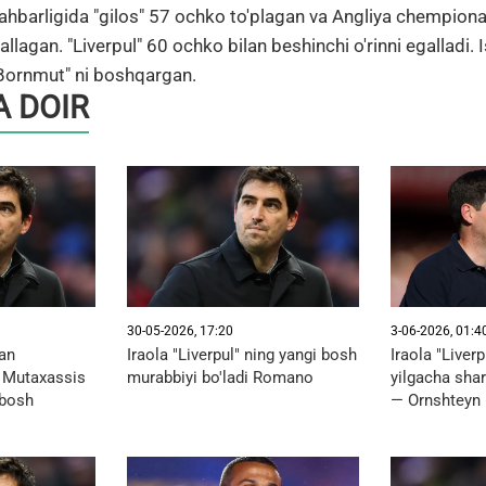
 rahbarligida "gilos" 57 ochko to'plagan va Angliya chempionat
egallagan. "Liverpul" 60 ochko bilan beshinchi o'rinni egalladi.
 "Bornmut" ni boshqargan.
 DOIR
30-05-2026, 17:20
3-06-2026, 01:4
lan
Iraola "Liverpul" ning yangi bosh
Iraola "Liverp
. Mutaxassis
murabbiyi bo'ladi Romano
yilgacha sha
 bosh
— Ornshteyn