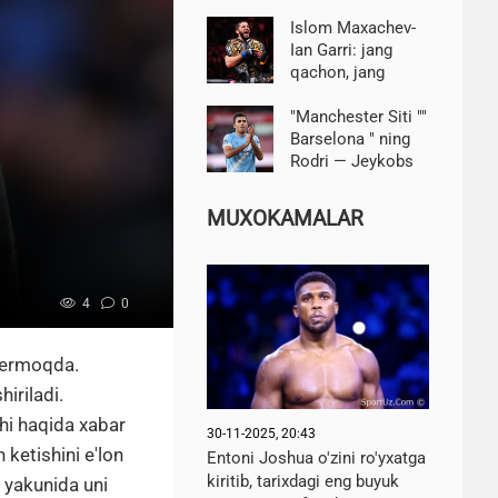
ko'rsatdi
Islom Maxachev-
Ian Garri: jang
qachon, jang
sanasi va vaqti,
qaerga qarash
"Manchester Siti ""
kerak
Barselona " ning
Rodri — Jeykobs
transfer taklifini
rad etdi
MUXOKAMALAR
4
0
 bermoqda.
iriladi.
hi haqida xabar
30-11-2025, 20:43
 ketishini e'lon
Entoni Joshua o'zini ro'yxatga
kiritib, tarixdagi eng buyuk
m yakunida uni