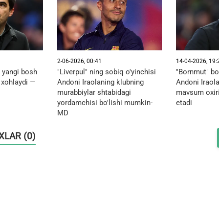
2-06-2026, 00:41
14-04-2026, 19:
g yangi bosh
"Liverpul" ning sobiq o'yinchisi
"Bornmut" bo
i xohlaydi —
Andoni Iraolaning klubning
Andoni Iraola
murabbiylar shtabidagi
mavsum oxiri
yordamchisi bo'lishi mumkin-
etadi
MD
OXLAR (0)