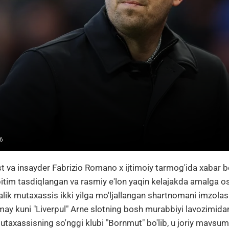
6
st va insayder Fabrizio Romano x ijtimoiy tarmog'ida xabar
itim tasdiqlangan va rasmiy e'lon yaqin kelajakda amalga osh
alik mutaxassis ikki yilga mo'ljallangan shartnomani imzolas
may kuni "Liverpul" Arne slotning bosh murabbiyi lavozimidan
mutaxassisning so'nggi klubi "Bornmut" bo'lib, u joriy mavsu