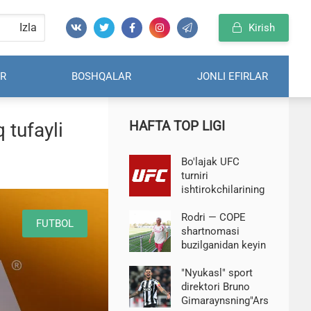
Izla
Kirish
R
BOSHQALAR
JONLI EFIRLAR
HAFTA TOP LIGI
 tufayli
Bo'lajak UFC
turniri
ishtirokchilarining
rasmiy tortish
natijalari
Rodri — COPE
FUTBOL
shartnomasi
buzilganidan keyin
transfer bozorida
"Real" rejalari
"Nyukasl" sport
oshkor bo'ldi
direktori Bruno
Gimaraynsning"Arsenal"