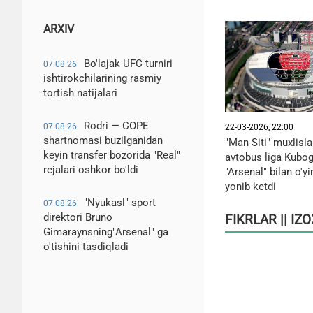
ARXIV
Bo'lajak UFC turniri
07.08.26
ishtirokchilarining rasmiy
tortish natijalari
Rodri — COPE
07.08.26
22-03-2026, 22:00
shartnomasi buzilganidan
"Man Siti" muxlislar
keyin transfer bozorida "Real"
avtobus liga Kubogi
rejalari oshkor bo'ldi
"Arsenal" bilan o'y
yonib ketdi
"Nyukasl" sport
07.08.26
direktori Bruno
FIKRLAR || IZ
Gimaraynsning"Arsenal" ga
o'tishini tasdiqladi