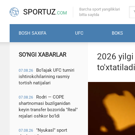
Barcha sport yangiliklari
SPORTUZ
.COM
bitta saytda
BOSH SAXIFA
UFC
BOKS
SO'NGI XABARLAR
2026 yilgi
to'xtatilad
Bo'lajak UFC turniri
07.08.26
ishtirokchilarining rasmiy
tortish natijalari
Rodri — COPE
07.08.26
shartnomasi buzilganidan
keyin transfer bozorida "Real"
rejalari oshkor bo'ldi
"Nyukasl" sport
07.08.26