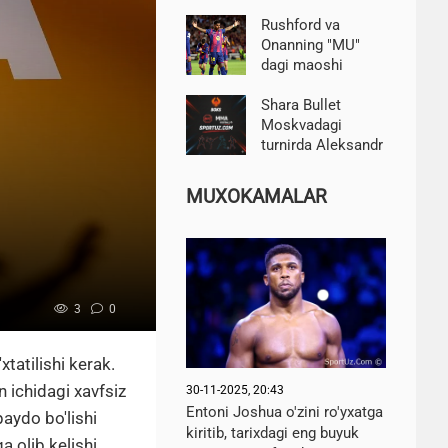
ga o'tishini
tasdiqladi
Rushford va
Onanning "MU"
dagi maoshi
Chempionlar
Ligasiga chiqishi
Shara Bullet
tufayli 25 foizga
Moskvadagi
oshdi-Telegraph
turnirda Aleksandr
Shlemenko bilan
erkin kurash
MUXOKAMALAR
bo'yicha jang
o'tkazadi
3
0
tatilishi kerak.
 ichidagi xavfsiz
30-11-2025, 20:43
Entoni Joshua o'zini ro'yxatga
paydo bo'lishi
kiritib, tarixdagi eng buyuk
a olib kelishi