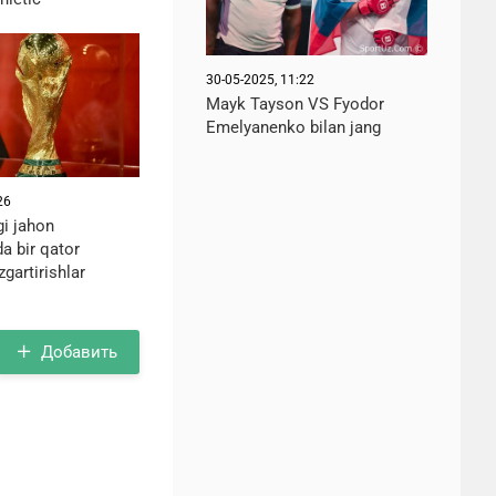
30-05-2025, 11:22
Mayk Tayson VS Fyodor
Emelyanenko bilan jang
26
gi jahon
a bir qator
zgartirishlar
Добавить