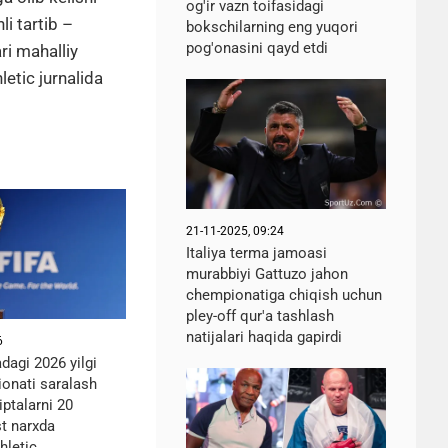
og'ir vazn toifasidagi
i tartib –
bokschilarning eng yuqori
pog'onasini qayd etdi
ri mahalliy
letic jurnalida
21-11-2025, 09:24
Italiya terma jamoasi
murabbiyi Gattuzo jahon
chempionatiga chiqish uchun
pley-off qur'a tashlash
natijalari haqida gapirdi
6
dagi 2026 yilgi
onati saralash
iptalarni 20
st narxda
hletic