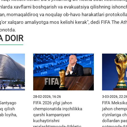
larda xavflarni boshqarish va evakuatsiya qilishning ishonchl
dan, momaqaldiroq va noqulay ob-havo harakatlari protokolla
g'or xalqaro amaliyotga mos kelishi kerak", dedi FIFA The Ath
yonotda.
 DOIR
28-02-2026, 16:26
3-03-2026, 22:2
"Santyago
FIFA 2026 yilgi jahon
FIFA Meksika
q qilish
chempionatida irqchilikka
jahon chempi
b loyiha,
qarshi kampaniyani
o'yinlariga ch
kuchaytirishni
dollardan pa
rejalashtirmoqda-Athletic
sotmoqda-At