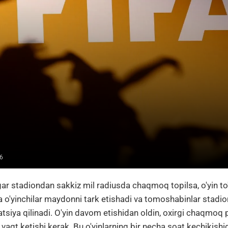
6
gar stadiondan sakkiz mil radiusda chaqmoq topilsa, o'yin to'x
 o'yinchilar maydonni tark etishadi va tomoshabinlar stadion
tsiya qilinadi. O'yin davom etishidan oldin, oxirgi chaqmoq 
aqt ketishi kerak. Bu o'yinlarning bir necha soat kechikishig