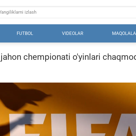
FUTBOL
VIDEOLAR
MAQOLALA
 jahon chempionati o'yinlari chaqmoq
i