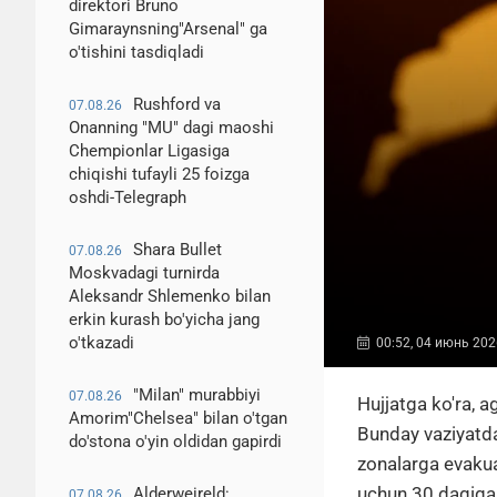
direktori Bruno
Gimaraynsning"Arsenal" ga
o'tishini tasdiqladi
Rushford va
07.08.26
Onanning "MU" dagi maoshi
Chempionlar Ligasiga
chiqishi tufayli 25 foizga
oshdi-Telegraph
Shara Bullet
07.08.26
Moskvadagi turnirda
Aleksandr Shlemenko bilan
erkin kurash bo'yicha jang
o'tkazadi
00:52, 04 июнь 202
"Milan" murabbiyi
07.08.26
Hujjatga ko'ra, a
Amorim"Chelsea" bilan o'tgan
Bunday vaziyatda
do'stona o'yin oldidan gapirdi
zonalarga evakua
uchun 30 daqiqa v
Alderweireld:
07.08.26