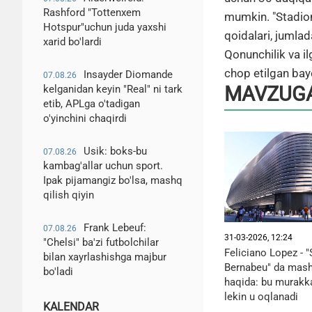
Rashford "Tottenxem
mumkin. "Stadion
Hotspur"uchun juda yaxshi
qoidalari, jumla
xarid bo'lardi
Qonunchilik va il
chop etilgan ba
Insayder Diomande
07.08.26
MAVZUGA
kelganidan keyin "Real" ni tark
etib, APLga o'tadigan
o'yinchini chaqirdi
Usik: boks-bu
07.08.26
kambag'allar uchun sport.
Ipak pijamangiz bo'lsa, mashq
qilish qiyin
Frank Lebeuf:
07.08.26
31-03-2026, 12:24
"Chelsi" ba'zi futbolchilar
Feliciano Lopez - 
bilan xayrlashishga majbur
Bernabeu" da mash
bo'ladi
haqida: bu murakka
lekin u oqlanadi
KALENDAR