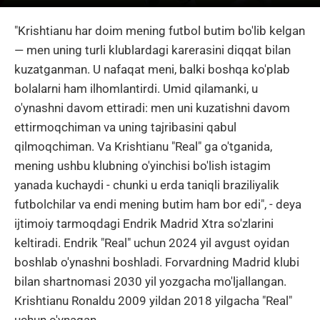
"Krishtianu har doim mening futbol butim bo'lib kelgan
— men uning turli klublardagi karerasini diqqat bilan
kuzatganman. U nafaqat meni, balki boshqa ko'plab
bolalarni ham ilhomlantirdi. Umid qilamanki, u
o'ynashni davom ettiradi: men uni kuzatishni davom
ettirmoqchiman va uning tajribasini qabul
qilmoqchiman. Va Krishtianu "Real" ga o'tganida,
mening ushbu klubning o'yinchisi bo'lish istagim
yanada kuchaydi - chunki u erda taniqli braziliyalik
futbolchilar va endi mening butim ham bor edi", - deya
ijtimoiy tarmoqdagi Endrik Madrid Xtra so'zlarini
keltiradi. Endrik "Real" uchun 2024 yil avgust oyidan
boshlab o'ynashni boshladi. Forvardning Madrid klubi
bilan shartnomasi 2030 yil yozgacha mo'ljallangan.
Krishtianu Ronaldu 2009 yildan 2018 yilgacha "Real"