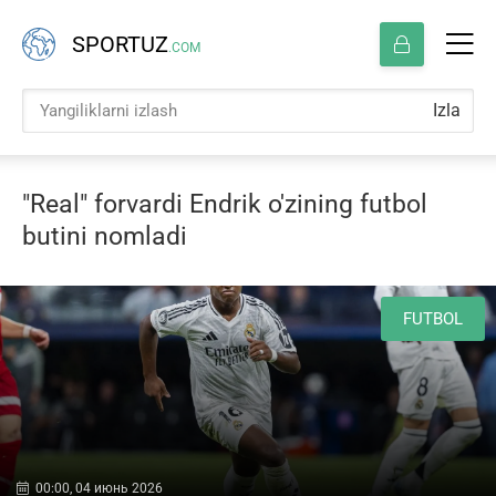
SPORTUZ
.COM
Izla
"Real" forvardi Endrik o'zining futbol
butini nomladi
FUTBOL
00:00, 04 июнь 2026