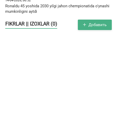
14-04-2026, 00:52
Ronaldu 45 yoshida 2030 yilgi jahon chempionatida o'ynashi
mumkinligini aytdi
FIKRLAR || IZOXLAR (0)
Добавить