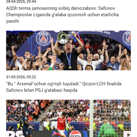
28-04-2026, 20:44
AQSh terma jamoasining sobiq darvozaboni: Safonov
Chempionlar Ligasida g'alaba qozonish uchun etarlicha
yaxshi
31-05-2026, 05:22
"Bu " Arsenal"uchun og'riqli tuyuladi." Qozon-LCH finalida
Safonov bilan PSJ g'alabasi haqida