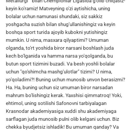
Metallurgi " bilan Chempionlar Ligasida g'olib chiqasiz-
keyin ko'ramiz! Matveyning o'zi aytishicha, uning
bolalar uchun namunasi shundaki, siz sakkiz
yoshgacha suzish bilan shug'ullanishingiz va keyin
boshqa sport turida ajoyib kubokni yutishingiz
mumkin. U nima, masxara qilyaptimi? Umuman
olganda, to'rt yoshida biror narsani boshlash juda
kech bo'lganida va hamma narsa yo'qolganda, bu
butun sport tizimini buzadi. Va besh yoshli bolalar
uchun "qo'shimcha mashg'ulotlar" tizimi? U nima,
yo'qoladimi?! Buning uchun munosib unvon berasizmi?
Ha. Ha, buning uchun siz umuman biror narsadan
mahrum bo'lishingiz kerak. Yaxshisi qimmatroq! Yoki,
ehtimol, uning sotilishi Safonovni tarbiyalagan
Krasnodar akademiyasiga xuddi shu akademiyaga
sarflagan juda munosib pulni olib kelgani uchun. Biz
chekka byudjetsiz ishladik! Bu umuman qanday? Va