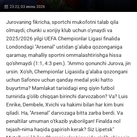
23:22, 03 июнь 2026
Jurovaning fikricha, sportchi mukofotni talab qila
olmaydi, chunki u xorijiy klub uchun o'ynaydi va
2025/2026 yilgi UEFA Chempionlar Ligasi finalida
Londondagi "Arsenal" ustidan g'alaba qozonganiga
qaramay, mahalliy sportni ommalashtirishga hissa
qo'shmaydi (1:1, 4:3 pen.). "Ammo qonunchi Jurova, jin
ursin. Xo'sh, Chempionlar Ligasida g'alaba qozongani
uchun Safonov uchun qanday medal yoki hatto
buyurtma? Mamlakat tarixidagi eng qiyin futbol
turnirida g'olib chiqqan birinchi darvozabon? Va? Luis
Enrike, Dembele, Xvichi va hakimi bilan har kim buni
qiladi. Ha, "Arsenal" darvozaga bitta zarba berdi. Va
penaltilar umuman o'tkazib yuborilgan! Finalda nol
tejash-nima haqida gapirish kerak? Siz Lipetsk"