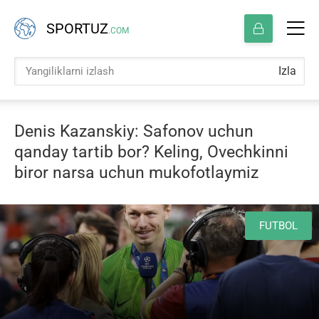
SPORTUZ
.COM
Izla
Denis Kazanskiy: Safonov uchun
qanday tartib bor? Keling, Ovechkinni
biror narsa uchun mukofotlaymiz
FUTBOL