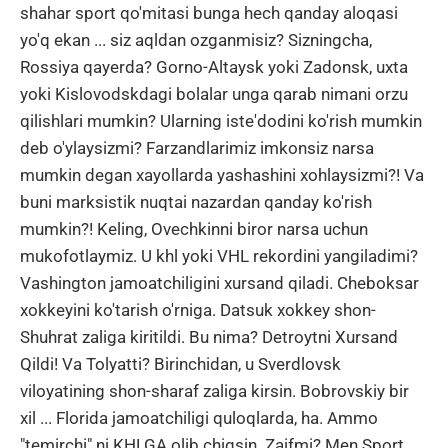
shahar sport qo'mitasi bunga hech qanday aloqasi
yo'q ekan ... siz aqldan ozganmisiz? Sizningcha,
Rossiya qayerda? Gorno-Altaysk yoki Zadonsk, uxta
yoki Kislovodskdagi bolalar unga qarab nimani orzu
qilishlari mumkin? Ularning iste'dodini ko'rish mumkin
deb o'ylaysizmi? Farzandlarimiz imkonsiz narsa
mumkin degan xayollarda yashashini xohlaysizmi?! Va
buni marksistik nuqtai nazardan qanday ko'rish
mumkin?! Keling, Ovechkinni biror narsa uchun
mukofotlaymiz. U khl yoki VHL rekordini yangiladimi?
Vashington jamoatchiligini xursand qiladi. Cheboksar
xokkeyini ko'tarish o'rniga. Datsuk xokkey shon-
Shuhrat zaliga kiritildi. Bu nima? Detroytni Xursand
Qildi! Va Tolyatti? Birinchidan, u Sverdlovsk
viloyatining shon-sharaf zaliga kirsin. Bobrovskiy bir
xil ... Florida jamoatchiligi quloqlarda, ha. Ammo
"temirchi" ni KHLGA olib chiqsin. Zaifmi? Men Sport