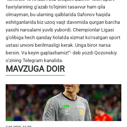
faxriylarining g'azab to'lqinini tasavvur ham qila
olmayman, bu ularning qalblarida Safonov haqida
eshitganlarida biz uzoq vaqt davomida qurgan barcha
yaxshi narsalarni yuvib yubordi. Chempionlar Ligasi
g'olibiga hech qanday holatda xizmat ko'rsatgan sport
ustasi unvoni berilmasligi kerak. Unga biror narsa
bersin. Va keyin gaplashamiz!"- deb yozdi Qozonskiy
o'zining Telegram kanalida.
MAVZUGA DOIR