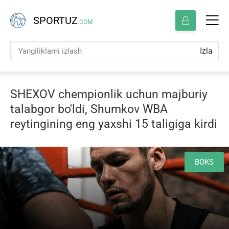
SPORTUZ
.COM
Izla
SHEXOV chempionlik uchun majburiy
talabgor bo'ldi, Shumkov WBA
reytingining eng yaxshi 15 taligiga kirdi
BOKS