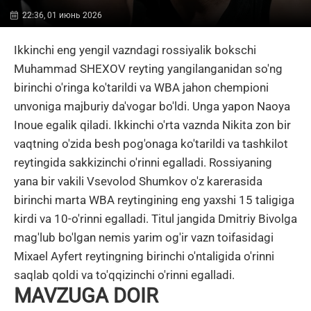
22:36, 01 июнь 2026
Ikkinchi eng yengil vazndagi rossiyalik bokschi
Muhammad SHEXOV reyting yangilanganidan so'ng
birinchi o'ringa ko'tarildi va WBA jahon chempioni
unvoniga majburiy da'vogar bo'ldi. Unga yapon Naoya
Inoue egalik qiladi. Ikkinchi o'rta vaznda Nikita zon bir
vaqtning o'zida besh pog'onaga ko'tarildi va tashkilot
reytingida sakkizinchi o'rinni egalladi. Rossiyaning
yana bir vakili Vsevolod Shumkov o'z karerasida
birinchi marta WBA reytingining eng yaxshi 15 taligiga
kirdi va 10-o'rinni egalladi. Titul jangida Dmitriy Bivolga
mag'lub bo'lgan nemis yarim og'ir vazn toifasidagi
Mixael Ayfert reytingning birinchi o'ntaligida o'rinni
saqlab qoldi va to'qqizinchi o'rinni egalladi.
MAVZUGA DOIR