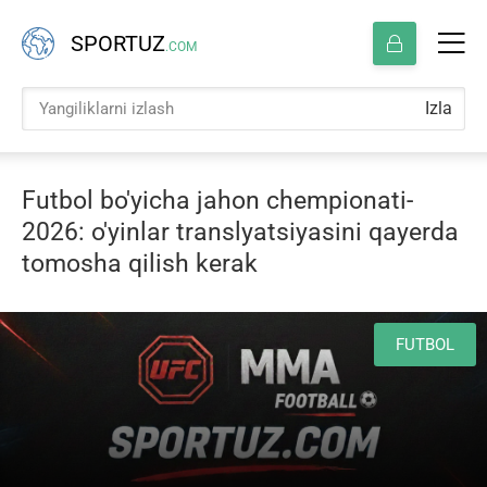
SPORTUZ
.COM
Izla
Futbol bo'yicha jahon chempionati-
2026: o'yinlar translyatsiyasini qayerda
tomosha qilish kerak
FUTBOL