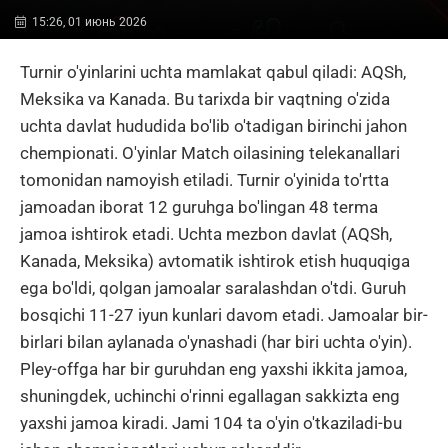
15:26, 01 июнь 2026
Turnir o'yinlarini uchta mamlakat qabul qiladi: AQSh,
Meksika va Kanada. Bu tarixda bir vaqtning o'zida
uchta davlat hududida bo'lib o'tadigan birinchi jahon
chempionati. O'yinlar Match oilasining telekanallari
tomonidan namoyish etiladi. Turnir o'yinida to'rtta
jamoadan iborat 12 guruhga bo'lingan 48 terma
jamoa ishtirok etadi. Uchta mezbon davlat (AQSh,
Kanada, Meksika) avtomatik ishtirok etish huquqiga
ega bo'ldi, qolgan jamoalar saralashdan o'tdi. Guruh
bosqichi 11-27 iyun kunlari davom etadi. Jamoalar bir-
birlari bilan aylanada o'ynashadi (har biri uchta o'yin).
Pley-offga har bir guruhdan eng yaxshi ikkita jamoa,
shuningdek, uchinchi o'rinni egallagan sakkizta eng
yaxshi jamoa kiradi. Jami 104 ta o'yin o'tkaziladi-bu