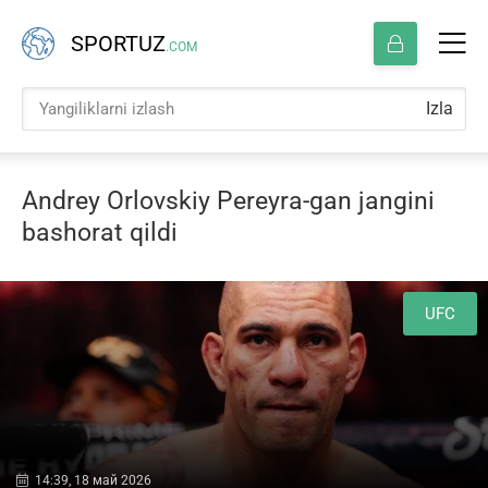
SPORTUZ
.COM
Izla
Andrey Orlovskiy Pereyra-gan jangini
bashorat qildi
UFC
14:39, 18 май 2026