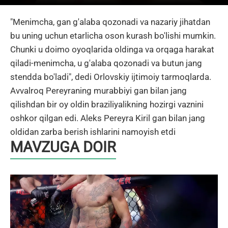
"Menimcha, gan g'alaba qozonadi va nazariy jihatdan
bu uning uchun etarlicha oson kurash bo'lishi mumkin.
Chunki u doimo oyoqlarida oldinga va orqaga harakat
qiladi-menimcha, u g'alaba qozonadi va butun jang
stendda bo'ladi", dedi Orlovskiy ijtimoiy tarmoqlarda.
Avvalroq Pereyraning murabbiyi gan bilan jang
qilishdan bir oy oldin braziliyalikning hozirgi vaznini
oshkor qilgan edi. Aleks Pereyra Kiril gan bilan jang
oldidan zarba berish ishlarini namoyish etdi
MAVZUGA DOIR