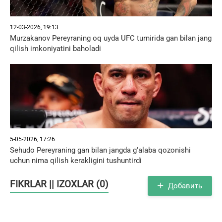
12-03-2026, 19:13
Murzakanov Pereyraning oq uyda UFC turnirida gan bilan jang
qilish imkoniyatini baholadi
5-05-2026, 17:26
Sehudo Pereyraning gan bilan jangda g'alaba qozonishi
uchun nima qilish kerakligini tushuntirdi
FIKRLAR || IZOXLAR (0)
Добавить