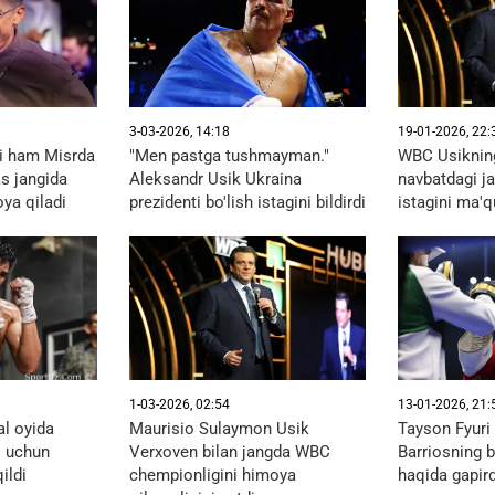
3-03-2026, 14:18
19-01-2026, 22:
li ham Misrda
"Men pastga tushmayman."
WBC Usikning
s jangida
Aleksandr Usik Ukraina
navbatdagi ja
ya qiladi
prezidenti bo'lish istagini bildirdi
istagini ma'q
1-03-2026, 02:54
13-01-2026, 21:
al oyida
Maurisio Sulaymon Usik
Tayson Fyuri
i uchun
Verxoven bilan jangda WBC
Barriosning b
ildi
chempionligini himoya
haqida gapird