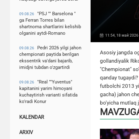
"PSJ "" Barselona "
09.08.26
ga Ferran Torres bilan
shartnoma shartlarini kelishib
olganini aytdi-Romano
11:54, 18 май 2026
Pedri 2026 yilgi jahon
09.08.26
Asosiy jangda og
chempionati paytida berilgan
gollandiyalik Ri
ekssentrik va'dani bajarib,
imidjni tubdan o'zgartirdi
"Chempionat" so'r
qanday tugaydi? 
"Real ""Yuventus"
09.08.26
futbolchi 2013 yi
kapitanini yarim himoyani
gacha) jahon che
kuchaytirish varianti sifatida
ko'radi Konur
bo'yicha mutlaq 
MAVZUGA
KALENDAR
ARXIV