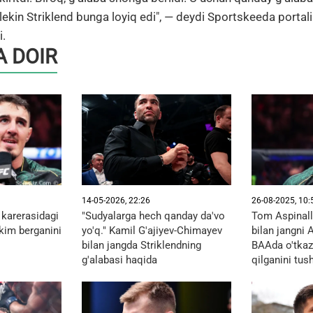
ekin Striklend bunga loyiq edi", — deydi Sportskeeda portali
i.
 DOIR
14-05-2026, 22:26
26-08-2025, 10:
karerasidagi
"Sudyalarga hech qanday da'vo
Tom Aspinal
 kim berganini
yo'q." Kamil G'ajiyev-Chimayev
bilan jangni
bilan jangda Striklendning
BAAda o'tkaz
g'alabasi haqida
qilganini tush