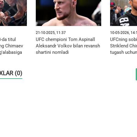
21-10-2025, 11:37
10-05-2026, 14:
-da titul
UFC chempioni Tom Aspinall
UFCning sobi
ing Chimaev
Aleksandr Volkov bilan revansh
Striklend Ch
g'alabasiga
shartini nomladi
tugash uchun 
OXLAR (0)