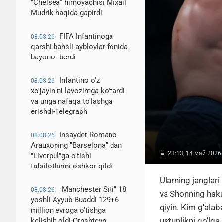
"Chelsea" himoyachisi Mixail
Mudrik haqida gapirdi
FIFA Infantinoga
08.08.26
qarshi bahsli ayblovlar fonida
bayonot berdi
Infantino o'z
08.08.26
xo'jayinini lavozimga ko'tardi
va unga nafaqa to'lashga
erishdi-Telegraph
Insayder Romano
08.08.26
Arauxoning "Barselona" dan
23:13, 14 май 2026
"Liverpul"ga o'tishi
tafsilotlarini oshkor qildi
Ularning janglari
"Manchester Siti" 18
08.08.26
va Shonning haka
yoshli Ayyub Buaddi 129+6
qiyin. Kim g'ala
million evroga o'tishga
ustunlikni qo'lga
kelishib oldi-Ornshteyn