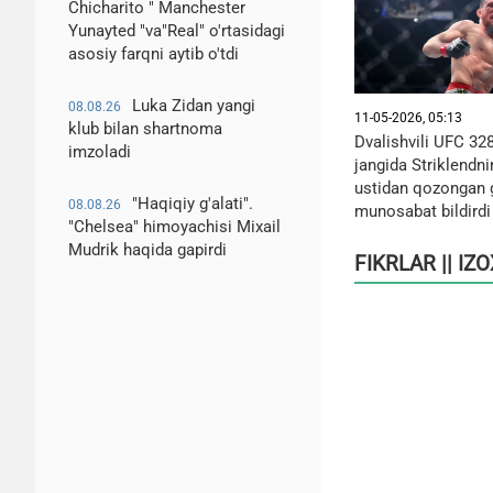
Chicharito " Manchester
Yunayted "va"Real" o'rtasidagi
asosiy farqni aytib o'tdi
Luka Zidan yangi
08.08.26
11-05-2026, 05:13
klub bilan shartnoma
Dvalishvili UFC 328
imzoladi
jangida Striklendn
ustidan qozongan 
"Haqiqiy g'alati".
08.08.26
munosabat bildirdi
"Chelsea" himoyachisi Mixail
Mudrik haqida gapirdi
FIKRLAR || IZ