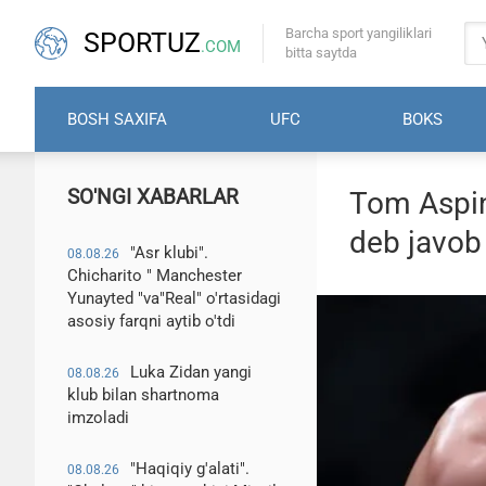
Barcha sport yangiliklari
SPORTUZ
.COM
bitta saytda
BOSH SAXIFA
UFC
BOKS
SO'NGI XABARLAR
Tom Aspina
deb javob
"Asr klubi".
08.08.26
Chicharito " Manchester
Yunayted "va"Real" o'rtasidagi
asosiy farqni aytib o'tdi
Luka Zidan yangi
08.08.26
klub bilan shartnoma
imzoladi
"Haqiqiy g'alati".
08.08.26