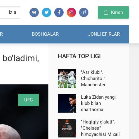
Izla
Kirish
R
BOSHQALAR
JONLI EFIRLAR
HAFTA TOP LIGI
 bo'ladimi,
"Asr klubi".
Chicharito "
Manchester
Yunayted "va"Real"
o'rtasidagi asosiy
Luka Zidan yangi
UFC
farqni aytib o'tdi
klub bilan
shartnoma
imzoladi
"Haqiqiy g'alati".
"Chelsea"
himoyachisi Mixail