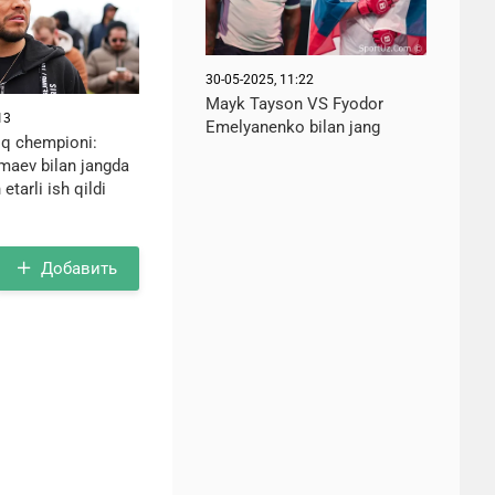
30-05-2025, 11:22
Mayk Tayson VS Fyodor
13
Emelyanenko bilan jang
q chempioni:
imaev bilan jangda
etarli ish qildi
Добавить