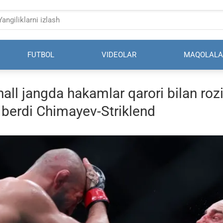
FUTBOL
VIDEOLAR
MAQOLALA
ll jangda hakamlar qarori bilan rozi
 berdi Chimayev-Striklend