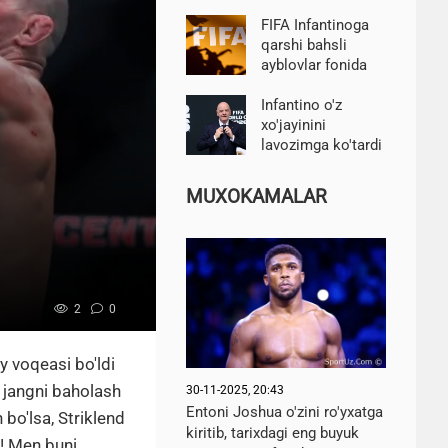
Mudrik haqida
gapirdi
FIFA Infantinoga
qarshi bahsli
ayblovlar fonida
bayonot berdi
Infantino o'z
xo'jayinini
lavozimga ko'tardi
va unga nafaqa
to'lashga erishdi-
MUXOKAMALAR
Telegraph
2
0
y voqeasi bo'ldi
u jangni baholash
30-11-2025, 20:43
Entoni Joshua o'zini ro'yxatga
bo'lsa, Striklend
kiritib, tarixdagi eng buyuk
a! Men buni