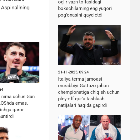
og'ir vazn toifasidagi
 Aspinallning
bokschilarning eng yuqori
pog'onasini qayd etdi
21-11-2025, 09:24
Italiya terma jamoasi
murabbiyi Gattuzo jahon
54
chempionatiga chiqish uchun
l nima uchun Gan
pley-off qur'a tashlash
 AQShda emas,
natijalari haqida gapirdi
ishga qaror
untirdi