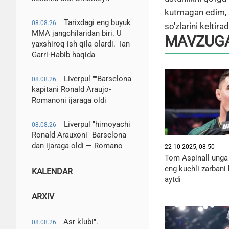
kutmagan edim, l
"Tarixdagi eng buyuk
08.08.26
so'zlarini keltirad
MMA jangchilaridan biri. U
MAVZUGA
yaxshiroq ish qila olardi." Ian
Garri-Habib haqida
"Liverpul ""Barselona"
08.08.26
kapitani Ronald Araujo-
Romanoni ijaraga oldi
"Liverpul "himoyachi
08.08.26
Ronald Arauxoni" Barselona "
dan ijaraga oldi — Romano
22-10-2025, 08:50
Tom Aspinall unga 
eng kuchli zarbani
KALENDAR
aytdi
ARXIV
"Asr klubi".
08.08.26