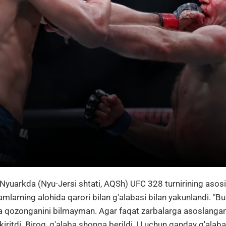
 Nyuarkda (Nyu-Jersi shtati, AQSh) UFC 328 turnirining asosi
mlarning alohida qarori bilan g'alabasi bilan yakunlandi. "B
ba qozonganini bilmayman. Agar faqat zarbalarga asoslangan 
 kiritdi. Biroq, g'alaba shonga berildi. U uchun qanday g'alab