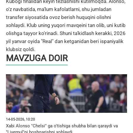
Kubogi finalidan keyin tezlashishi kutilmoqda. Alonso,
o'z navbatida, ma'lum kafolatlarni, shu jumladan
transfer siyosatida ovoz berish huquqini olishni
xohlaydi. Klub uning yuqori mavqeini tan olib, uni kutib
olishga tayyor ko'rinadi. Shuni ta'kidlash kerakki, 2026
yil yanvar oyida "Real" dan ketganidan beri ispaniyalik
klubsiz qoldi.
MAVZUGA DOIR
14-05-2026, 10:20
Xabi Alonso "Chelsi" ga o'tishiga shubha bilan qaraydi va
"Liverpul"ni boshqarishni xohlaydi