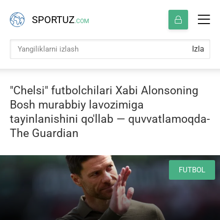
SPORTUZ
.COM
Izla
"Chelsi" futbolchilari Xabi Alonsoning
Bosh murabbiy lavozimiga
tayinlanishini qo'llab — quvvatlamoqda-
The Guardian
FUTBOL