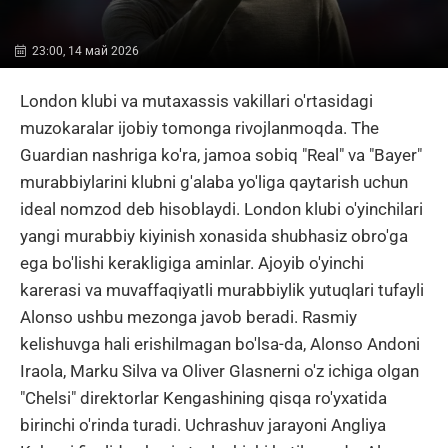
23:00, 14 май 2026
London klubi va mutaxassis vakillari o'rtasidagi
muzokaralar ijobiy tomonga rivojlanmoqda. The
Guardian nashriga ko'ra, jamoa sobiq "Real" va "Bayer"
murabbiylarini klubni g'alaba yo'liga qaytarish uchun
ideal nomzod deb hisoblaydi. London klubi o'yinchilari
yangi murabbiy kiyinish xonasida shubhasiz obro'ga
ega bo'lishi kerakligiga aminlar. Ajoyib o'yinchi
karerasi va muvaffaqiyatli murabbiylik yutuqlari tufayli
Alonso ushbu mezonga javob beradi. Rasmiy
kelishuvga hali erishilmagan bo'lsa-da, Alonso Andoni
Iraola, Marku Silva va Oliver Glasnerni o'z ichiga olgan
"Chelsi" direktorlar Kengashining qisqa ro'yxatida
birinchi o'rinda turadi. Uchrashuv jarayoni Angliya