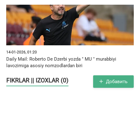
14-01-2026, 01:20
Daily Mail: Roberto De Dzerbi yozda " MU " murabbiyi
lavozimiga asosiy nomzodlardan biri
FIKRLAR || IZOXLAR (0)
Добавить