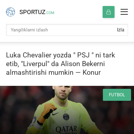
SPORTUZ
.COM
Izla
Luka Chevalier yozda " PSJ " ni tark
etib, "Liverpul" da Alison Bekerni
almashtirishi mumkin — Konur
FUTBOL