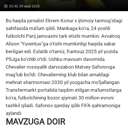
02:40, 09 май 2026
Bu haqda jurnalist Ekrem Konur x ijtimoiy tarmog'idagi
sahifasida ma'lum qildi. Manbaga ko'ra, 24 yoshli
futbolchi Parij jamoasini tark etishi mumkin. Avvalroq
Alison "Yuventus"ga o'tishi mumkinligi haqida xabar
berilgan edi. Eslatib o'tamiz, frantsuz 2025 yil yozida
PSJga ko'chib o'tdi. Ushbu mavsum davomida
Chevalier rossiyalik darvozabon Matvey Safonovga
mag'lub bo'ldi. Chevalierning klub bilan amaldagi
mehnat shartnomasi 2030 yil yozgacha mo'ljallangan.
Transfermarkt portalida taqdim etilgan ma'lumotlarga
ko'ra, futbolchining bozor qiymati 30 million evroni
tashkil qiladi. Safonov qanday qilib FIFA qahramoniga
aylandi:
MAVZUGA DOIR