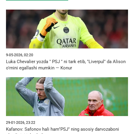
9-05-2026, 02:20
Luka Chevalier yozda " PSJ " ni tark etib, "Liverpul" da Alison
o'rnini egallashi mumkin — Konur
29-01-2026, 23:22
Kafanov: Safonov hali ham"PSJ" ning asosiy darvozaboni