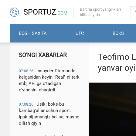
Barcha sport yangiliklari
SPORTUZ
.COM
bitta saytda
BOSH SAXIFA
UFC
BOKS
SO'NGI XABARLAR
Teofimo L
yanvar oyi
Insayder Diomande
07.08.26
kelganidan keyin "Real" ni tark
etib, APLga o'tadigan
o'yinchini chaqirdi
Usik: boks-bu
07.08.26
kambag'allar uchun sport.
Ipak pijamangiz bo'lsa, mashq
qilish qiyin