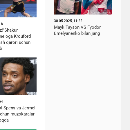
30-05-2025, 11:22
16
Mayk Tayson VS Fyodor
z!"Shakur
Emelyanenko bilan jang
neloga Krouford
lish qarori uchun
di
54
ol Spens va Jermell
uchun muzokaralar
moqda