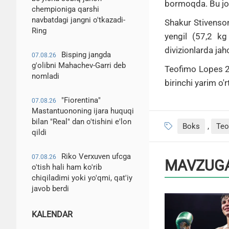
bormoqda.
Bu jo
chempioniga qarshi
navbatdagi jangni o'tkazadi-
Shakur Stivenso
Ring
yengil (57,2 kg
divizionlarda jah
Bisping jangda
07.08.26
g'olibni Mahachev-Garri deb
Teofimo Lopes 
nomladi
birinchi yarim o'
"Fiorentina"
07.08.26
Mastantuononing ijara huquqi
bilan "Real" dan o'tishini e'lon
Boks
,
Teo
qildi
Riko Verxuven ufcga
07.08.26
MAVZUGA
o'tish hali ham ko'rib
chiqiladimi yoki yo'qmi, qat'iy
javob berdi
KALENDAR