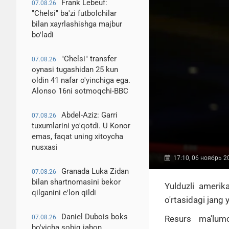
Frank Lebeuf:
07.08.26
"Chelsi" ba'zi futbolchilar
bilan xayrlashishga majbur
bo'ladi
"Chelsi" transfer
07.08.26
oynasi tugashidan 25 kun
oldin 41 nafar o'yinchiga ega.
Alonso 16ni sotmoqchi-BBC
Abdel-Aziz: Garri
07.08.26
tuxumlarini yo'qotdi. U Konor
emas, faqat uning xitoycha
nusxasi
17:10, 06 ноябрь 2
Granada Luka Zidan
07.08.26
bilan shartnomasini bekor
Yulduzli amerika
qilganini e'lon qildi
o'rtasidagi jang 
Daniel Dubois boks
Resurs ma'lumo
07.08.26
bo'yicha sobiq jahon