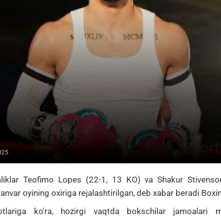
025
liklar
Teofimo Lopes
(22-1, 13 KO) va
Shakur Stivenso
yanvar oyining oxiriga rejalashtirilgan, deb xabar beradi Box
tlariga ko'ra, hozirgi vaqtda bokschilar jamoalari m