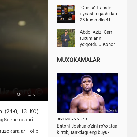
xayrlashishga
majbur bo'ladi
"Chelsi" transfer
oynasi tugashidan
25 kun oldin 41
nafar o'yinchiga
ega. Alonso 16ni
Abdel-Aziz: Garri
sotmoqchi-BBC
tuxumlarini
yo'qotdi. U Konor
emas, faqat uning
xitoycha nusxasi
MUXOKAMALAR
4
0
n
(24-0, 13 KO)
ingScene nashri.
30-11-2025, 20:43
Entoni Joshua o'zini ro'yxatga
uzokaralar olib
kiritib, tarixdagi eng buyuk