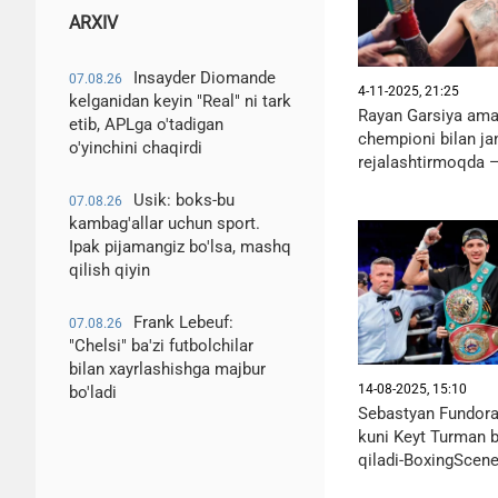
ARXIV
Insayder Diomande
07.08.26
4-11-2025, 21:25
kelganidan keyin "Real" ni tark
Rayan Garsiya ama
etib, APLga o'tadigan
chempioni bilan jan
o'yinchini chaqirdi
rejalashtirmoqda 
Usik: boks-bu
07.08.26
kambag'allar uchun sport.
Ipak pijamangiz bo'lsa, mashq
qilish qiyin
Frank Lebeuf:
07.08.26
"Chelsi" ba'zi futbolchilar
bilan xayrlashishga majbur
14-08-2025, 15:10
bo'ladi
Sebastyan Fundora
kuni Keyt Turman b
qiladi-BoxingScen