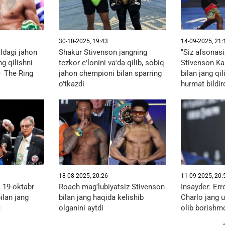
30-10-2025, 19:43
14-09-2025, 21:
ldagi jahon
Shakur Stivenson jangning
"Siz afsonasi
g qilishni
tezkor e'lonini va'da qilib, sobiq
Stivenson Ka
— The Ring
jahon chempioni bilan sparring
bilan jang qi
o'tkazdi
hurmat bildir
18-08-2025, 20:26
11-09-2025, 20:
 19-oktabr
Roach mag'lubiyatsiz Stivenson
Insayder: Err
ilan jang
bilan jang haqida kelishib
Charlo jang 
e
olganini aytdi
olib borish