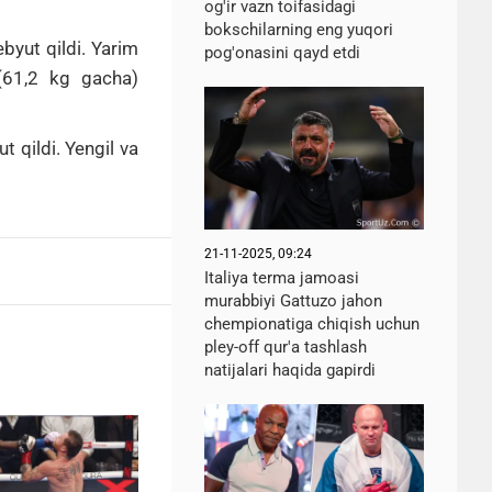
og'ir vazn toifasidagi
bokschilarning eng yuqori
byut qildi.
Yarim
pog'onasini qayd etdi
 (61,2 kg gacha)
t qildi.
Yengil va
21-11-2025, 09:24
Italiya terma jamoasi
murabbiyi Gattuzo jahon
chempionatiga chiqish uchun
pley-off qur'a tashlash
natijalari haqida gapirdi