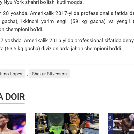
y Nyu-York shahri bo'lishi kutilmoqda.
n 28 yoshda.
Amerikalik 2017-yilda professional sifatida de
 gacha), ikkinchi yarim engil (59 kg gacha) va yengil
on chempioni bo'ldi.
27 yoshda.
Amerikalik 2016 yilda professional sifatida debyu
rta (63,5 kg gacha) divizionlarda jahon chempioni bo'ldi.
fimo Lopes
,
Shakur Stivenson
 DOIR