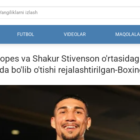
FUTBOL
VIDEOLAR
MAQOLALA
opes va Shakur Stivenson o'rtasidag
da bo'lib o'tishi rejalashtirilgan-Box