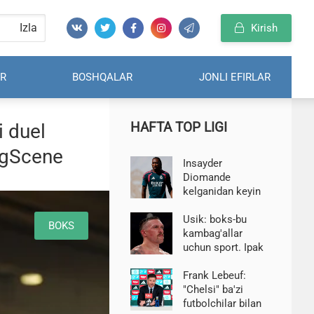
Izla
Kirish
R
BOSHQALAR
JONLI EFIRLAR
HAFTA TOP LIGI
i duel
ingScene
Insayder
Diomande
kelganidan keyin
"Real" ni tark etib,
APLga o'tadigan
Usik: boks-bu
BOKS
o'yinchini chaqirdi
kambag'allar
uchun sport. Ipak
pijamangiz bo'lsa,
mashq qilish qiyin
Frank Lebeuf:
"Chelsi" ba'zi
futbolchilar bilan