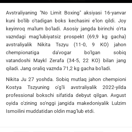
Avstraliyaning "No Limit Boxing" aksiyasi 16-yanvar
kuni bo'lib o'tadigan boks kechasini e'lon qildi.
Joy
keyinroq ma'lum bo'ladi.
Asosiy jangda birinchi o'rta
vazndagi mag'lubiyatsiz prospekt (69,9 kg gacha)
avstraliyalik
Nikita Tszyu
(11-0, 9 KO) jahon
chempionatiga da'vogar bo'lgan sobiq
vatandoshi
Maykl Zerafa
(34-5, 22 KO) bilan jang
qiladi.
Jang oraliq vaznda 71,2 kg gacha bo'ladi.
Nikita Ju 27 yoshda.
Sobiq mutlaq jahon chempioni
Kostya Tszyuning o'g'li avstraliyalik 2022-yilda
professional bokschi sifatida debyut qilgan.
Avgust
oyida o'zining so'nggi jangida makedoniyalik Lulzim
Ismoilini muddatidan oldin mag'lub etdi.