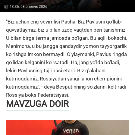
13:36, 08 апрель 2026
"Biz uchun eng sevimlisi Pasha. Biz Pavlusni qo'llab-
quvvatlaymiz, biz u bilan uzoq vaqtdan beri tanishmiz.
U bilan birga terma jamoada bo'lgan. Bu aqlli bokschi.
Menimcha, u bu jangga qandaydir yomon tayyorgarlik
ko'rishga imkon bermaydi. O'ylaymanki, Pavlus ringda
qo'lidan kelganini ko'rsatadi. Ha, jang yo'lda bo'ladi,
lekin Pavlusning tajribasi etarli. Biz g'alabani
kutmoqdamiz, Rossiyadan yangi jahon chempionini
kutmoqdamiz", - deya Besputinning so'zlarini keltiradi
Rossiya boks Federatsiyasi.
MAVZUGA DOIR